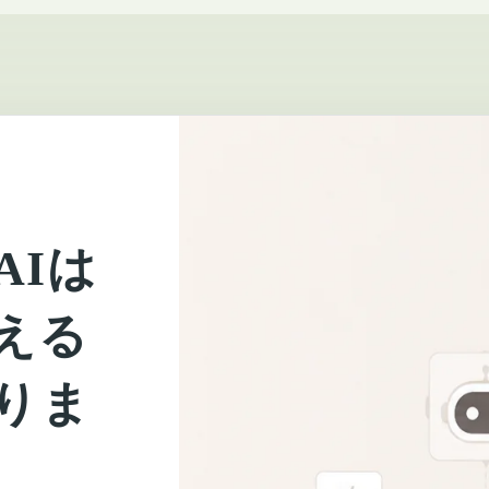
AIは
える
りま