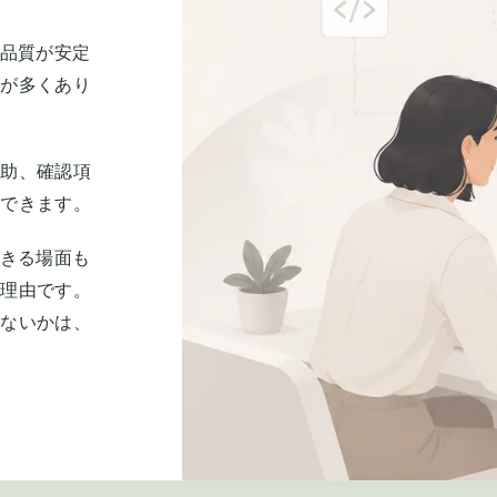
の品質が安定
面が多くあり
補助、確認項
用できます。
できる場面も
る理由です。
がないかは、