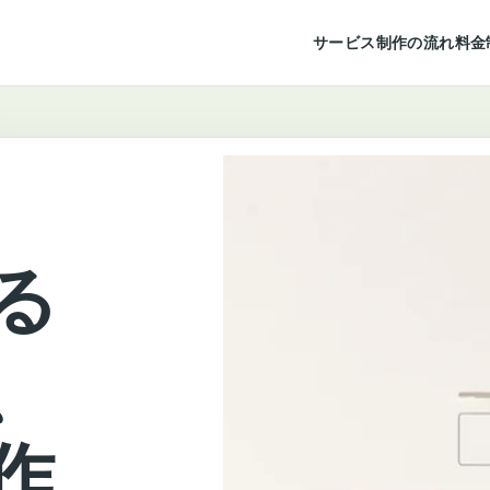
サービス
制作の流れ
料金
る
、
作